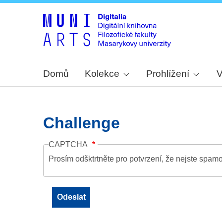
Domů
Kolekce
Prohlížení
V
Challenge
CAPTCHA
Prosím odšktrtněte pro potvrzení, že nejste spamo