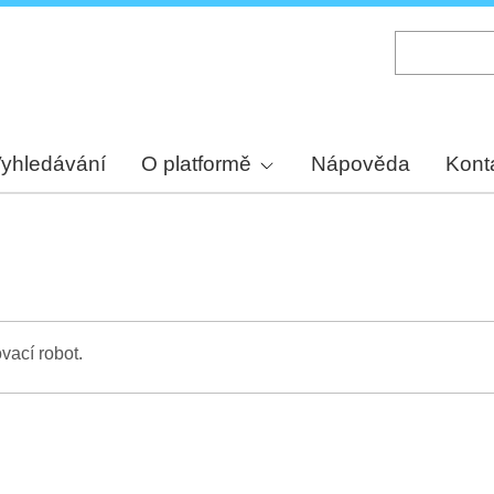
Skip
to
main
content
yhledávání
O platformě
Nápověda
Kont
vací robot.