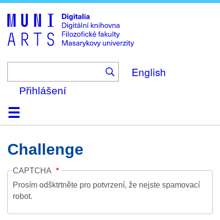
Skip
to
main
content
English
Přihlášení
Domů
Kolekce
Prohlížení
Vyhledávání
O platformě
Nápověda
Kontakt
Digitalia
Challenge
CAPTCHA
Prosím odšktrtněte pro potvrzení, že nejste spamovací
robot.