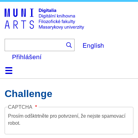
Skip
to
main
content
English
Přihlášení
Domů
Kolekce
Prohlížení
Vyhledávání
O platformě
Nápověda
Kontakt
Digitalia
Challenge
CAPTCHA
Prosím odšktrtněte pro potvrzení, že nejste spamovací
robot.