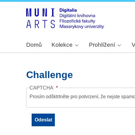
Domů
Kolekce
Prohlížení
V
Challenge
CAPTCHA
Prosím odšktrtněte pro potvrzení, že nejste spamo