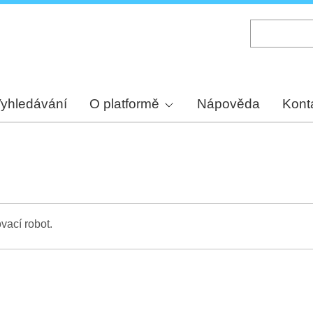
Skip
to
main
content
yhledávání
O platformě
Nápověda
Kont
vací robot.