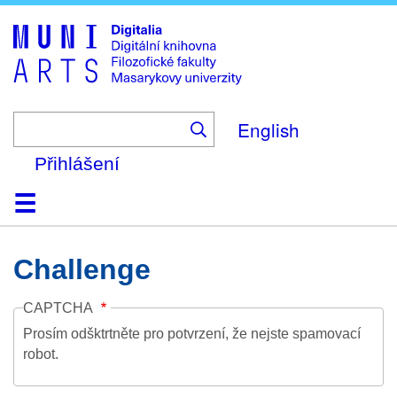
Skip
to
main
content
English
Přihlášení
Domů
Kolekce
Prohlížení
Vyhledávání
O platformě
Nápověda
Kontakt
Digitalia
Challenge
CAPTCHA
Prosím odšktrtněte pro potvrzení, že nejste spamovací
robot.