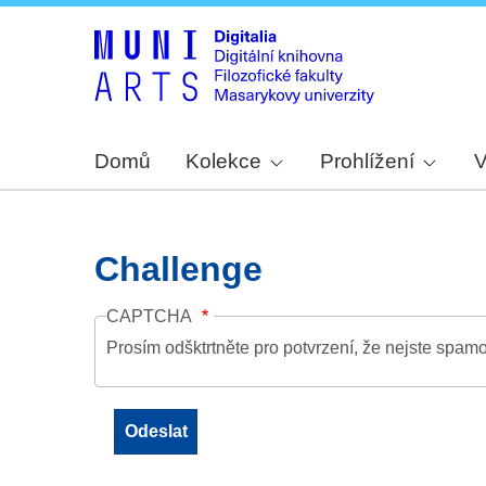
Domů
Kolekce
Prohlížení
V
Challenge
CAPTCHA
Prosím odšktrtněte pro potvrzení, že nejste spamo