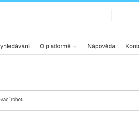
Skip
to
main
content
yhledávání
O platformě
Nápověda
Kont
vací robot.