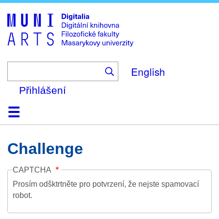
Skip
to
main
content
English
Přihlášení
Domů
Kolekce
Prohlížení
Vyhledávání
O platformě
Nápověda
Kontakt
Digitalia
Challenge
CAPTCHA
Prosím odšktrtněte pro potvrzení, že nejste spamovací
robot.