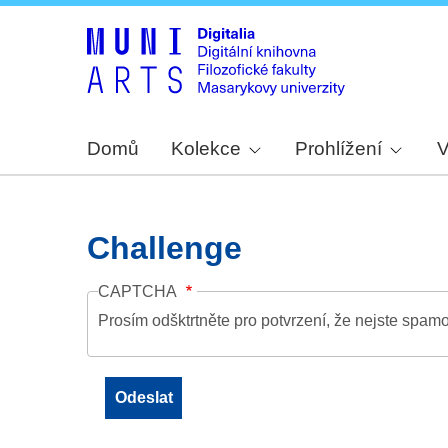
Domů
Kolekce
Prohlížení
V
Challenge
CAPTCHA
Prosím odšktrtněte pro potvrzení, že nejste spamo