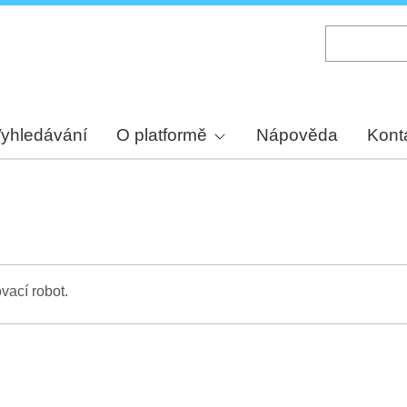
Skip
to
main
content
yhledávání
O platformě
Nápověda
Kont
vací robot.