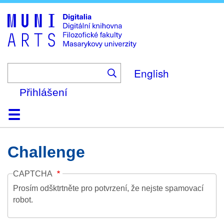
Skip
to
main
content
English
Přihlášení
Domů
Kolekce
Prohlížení
Vyhledávání
O platformě
Nápověda
Kontakt
Digitalia
Challenge
CAPTCHA
Prosím odšktrtněte pro potvrzení, že nejste spamovací
robot.