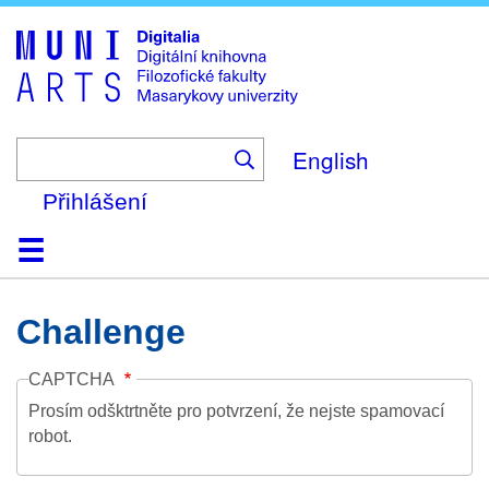
Skip
to
main
content
English
Přihlášení
Domů
Kolekce
Prohlížení
Vyhledávání
O platformě
Nápověda
Kontakt
Digitalia
Challenge
CAPTCHA
Prosím odšktrtněte pro potvrzení, že nejste spamovací
robot.