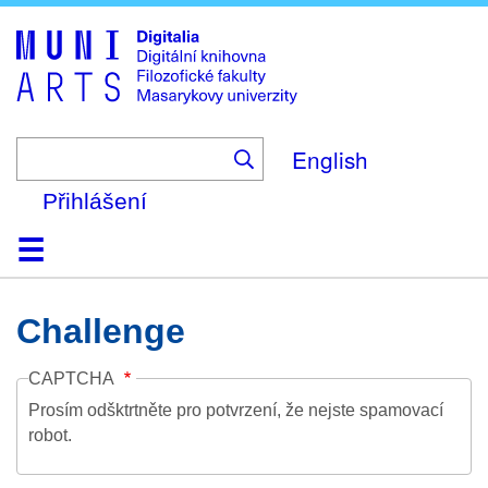
Skip
to
main
content
English
Přihlášení
Domů
Kolekce
Prohlížení
Vyhledávání
O platformě
Nápověda
Kontakt
Digitalia
Challenge
CAPTCHA
Prosím odšktrtněte pro potvrzení, že nejste spamovací
robot.