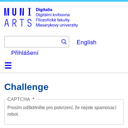
Skip
to
main
content
English
Přihlášení
Domů
Kolekce
Prohlížení
Vyhledávání
O platformě
Nápověda
Kontakt
Digitalia
Challenge
CAPTCHA
Prosím odšktrtněte pro potvrzení, že nejste spamovací
robot.