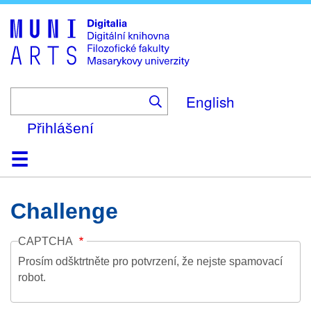
Skip
to
main
content
English
Přihlášení
Domů
Kolekce
Prohlížení
Vyhledávání
O platformě
Nápověda
Kontakt
Digitalia
Challenge
CAPTCHA
Prosím odšktrtněte pro potvrzení, že nejste spamovací
robot.