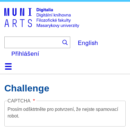
Skip
to
main
content
English
Přihlášení
Domů
Kolekce
Prohlížení
Vyhledávání
O platformě
Nápověda
Kontakt
Digitalia
Challenge
CAPTCHA
Prosím odšktrtněte pro potvrzení, že nejste spamovací
robot.