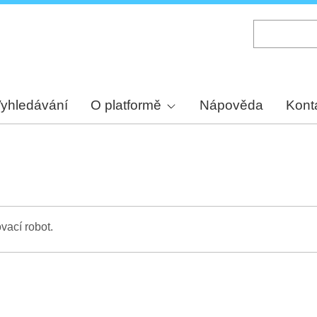
Skip
to
main
content
yhledávání
O platformě
Nápověda
Kont
vací robot.