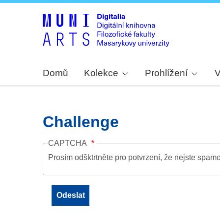
Domů
Kolekce
Prohlížení
V
Challenge
CAPTCHA
Prosím odšktrtněte pro potvrzení, že nejste spamo