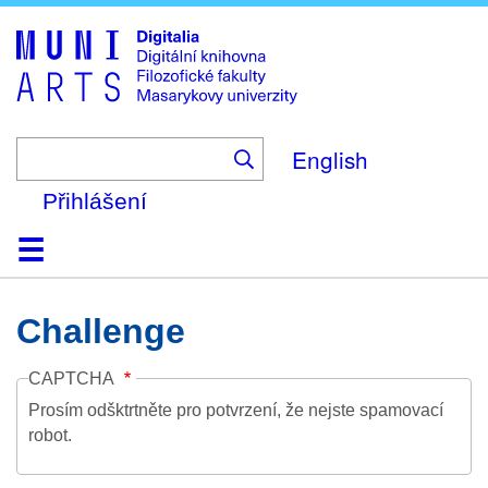
Skip
to
main
content
English
Přihlášení
Domů
Kolekce
Prohlížení
Vyhledávání
O platformě
Nápověda
Kontakt
Digitalia
Challenge
CAPTCHA
Prosím odšktrtněte pro potvrzení, že nejste spamovací
robot.