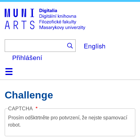
Skip
to
main
content
English
Přihlášení
Domů
Kolekce
Prohlížení
Vyhledávání
O platformě
Nápověda
Kontakt
Digitalia
Challenge
CAPTCHA
Prosím odšktrtněte pro potvrzení, že nejste spamovací
robot.