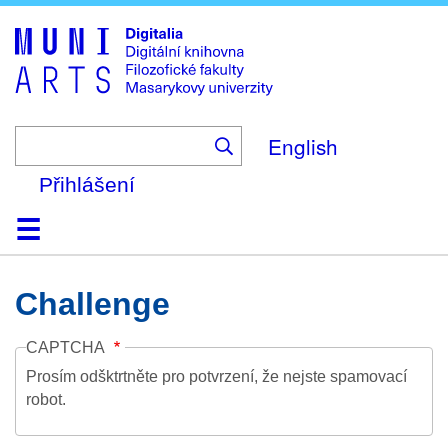
Skip
to
main
content
English
Přihlášení
Domů
Kolekce
Prohlížení
Vyhledávání
O platformě
Nápověda
Kontakt
Digitalia
Challenge
CAPTCHA
Prosím odšktrtněte pro potvrzení, že nejste spamovací
robot.