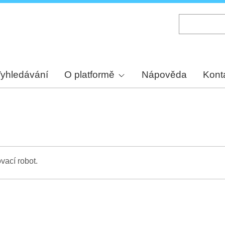
Skip
to
main
content
yhledávání
O platformě
Nápověda
Kont
vací robot.