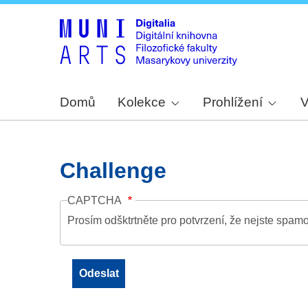
Domů
Kolekce
Prohlížení
V
Challenge
CAPTCHA
Prosím odšktrtněte pro potvrzení, že nejste spamo