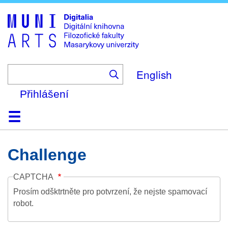
Skip
to
main
content
English
Přihlášení
Domů
Kolekce
Prohlížení
Vyhledávání
O platformě
Nápověda
Kontakt
Digitalia
Challenge
CAPTCHA
Prosím odšktrtněte pro potvrzení, že nejste spamovací
robot.