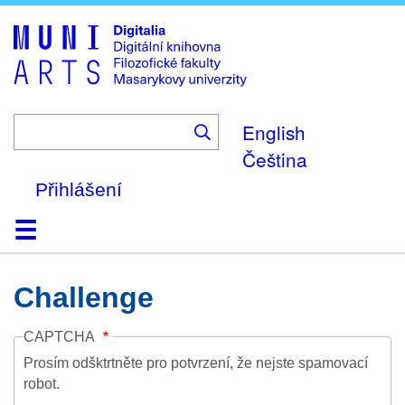
Skip
to
main
content
English
Čeština
Přihlášení
Domů
Kolekce
Prohlížení
Vyhledávání
O platformě
Nápověda
Kontakt
Digitalia
Challenge
CAPTCHA
Prosím odšktrtněte pro potvrzení, že nejste spamovací
robot.