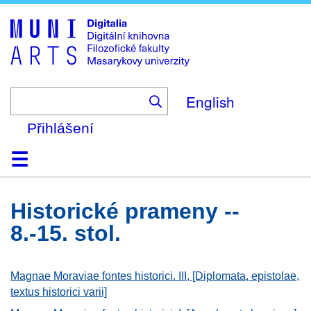
Skip
to
main
content
English
Přihlášení
Domů
Kolekce
Prohlížení
Vyhledávání
O platformě
Nápověda
Kontakt
Digitalia
historické prameny --
8.-15. stol.
Magnae Moraviae fontes historici. III, [Diplomata, epistolae,
textus historici varii]