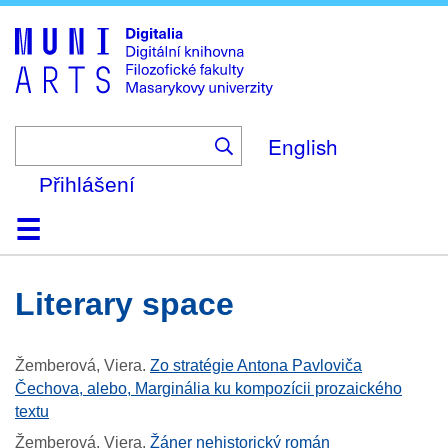
Skip
to
main
content
English
Přihlášení
Domů
Kolekce
Prohlížení
Vyhledávání
O platformě
Nápověda
Kontakt
Digitalia
literary space
Žemberová, Viera
.
Zo stratégie Antona Pavloviča
Čechova, alebo, Marginália ku kompozícii prozaického
textu
Žemberová, Viera
.
Žáner nehistorický román