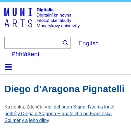
Skip
to
main
content
English
Přihlášení
Domů
Kolekce
Prohlížení
Vyhledávání
O platformě
Nápověda
Kontakt
Digitalia
Diego d'Aragona Pignatelli
Kazlepka, Zdeněk
.
Vidi del buon Signor l'anima forte! :
portréty Diega d'Aragona Pignatelliho od Franceska
Solimeny a jeho dílny