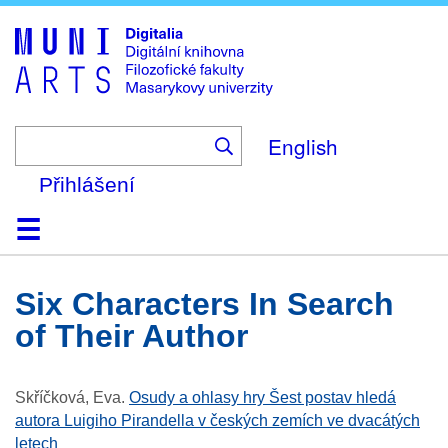
Skip
to
main
content
English
Přihlášení
Domů
Kolekce
Prohlížení
Vyhledávání
O platformě
Nápověda
Kontakt
Digitalia
Six Characters In Search
of Their Author
Skříčková, Eva
.
Osudy a ohlasy hry Šest postav hledá
autora Luigiho Pirandella v českých zemích ve dvacátých
letech