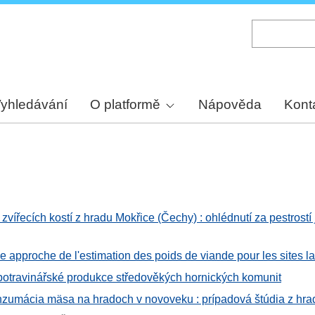
Skip
to
main
content
yhledávání
O platformě
Nápověda
Kont
vířecích kostí z hradu Mokřice (Čechy) : ohlédnutí za pestrostí
e approche de l'estimation des poids de viande pour les sites l
potravinářské produkce středověkých hornických komunit
zumácia mäsa na hradoch v novoveku : prípadová štúdia z hra