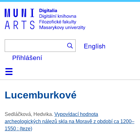
Skip
to
main
content
English
Přihlášení
Domů
Kolekce
Prohlížení
Vyhledávání
O platformě
Nápověda
Kontakt
Digitalia
Lucemburkové
Sedláčková, Hedvika
.
Vypovídací hodnota
archeologických nálezů skla na Moravě z období ca 1200–
1550 : (teze)