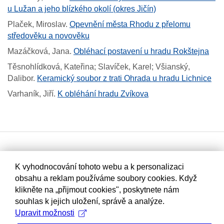
u Lužan a jeho blízkého okolí (okres Jičín)
Plaček, Miroslav
.
Opevnění města Rhodu z přelomu
středověku a novověku
Mazáčková, Jana
.
Obléhací postavení u hradu Rokštejna
Těsnohlídková, Kateřina; Slavíček, Karel; Všianský,
Dalibor
.
Keramický soubor z trati Ohrada u hradu Lichnice
Varhaník, Jiří
.
K obléhání hradu Zvíkova
K vyhodnocování tohoto webu a k personalizaci
obsahu a reklam používáme soubory cookies. Když
klikněte na „přijmout cookies", poskytnete nám
souhlas k jejich uložení, správě a analýze.
Upravit možnosti