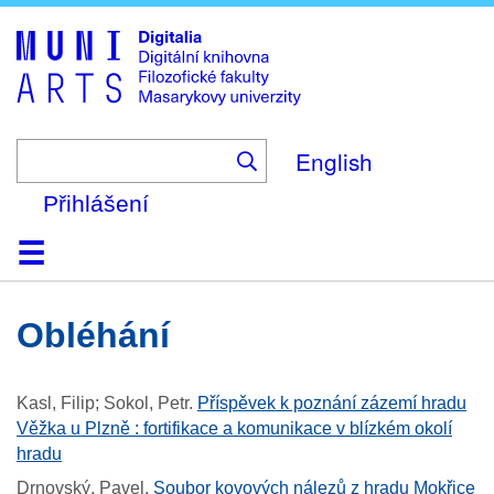
Skip
to
main
content
English
Přihlášení
Domů
Kolekce
Prohlížení
Vyhledávání
O platformě
Nápověda
Kontakt
Digitalia
obléhání
Kasl, Filip; Sokol, Petr
.
Příspěvek k poznání zázemí hradu
Věžka u Plzně : fortifikace a komunikace v blízkém okolí
hradu
Drnovský, Pavel
.
Soubor kovových nálezů z hradu Mokřice