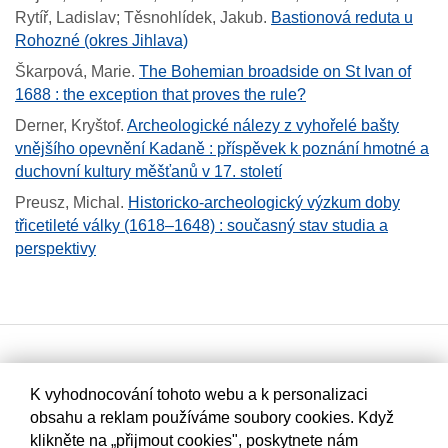
Rytíř, Ladislav; Těsnohlídek, Jakub
.
Bastionová reduta u
Rohozné (okres Jihlava)
Škarpová, Marie
.
The Bohemian broadside on St Ivan of
1688 : the exception that proves the rule?
Derner, Kryštof
.
Archeologické nálezy z vyhořelé bašty
vnějšího opevnění Kadaně : příspěvek k poznání hmotné a
duchovní kultury měšťanů v 17. století
Preusz, Michal
.
Historicko-archeologický výzkum doby
třicetileté války (1618–1648) : současný stav studia a
perspektivy
K vyhodnocování tohoto webu a k personalizaci
obsahu a reklam používáme soubory cookies. Když
klikněte na „přijmout cookies", poskytnete nám