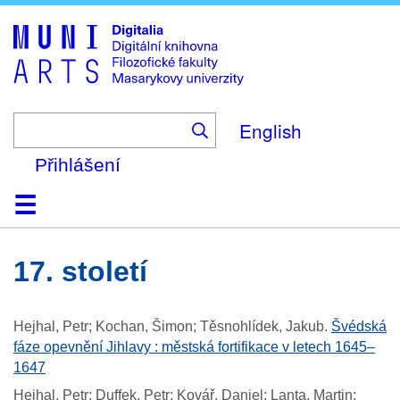
Skip
to
main
content
English
Přihlášení
Domů
Kolekce
Prohlížení
Vyhledávání
O platformě
Nápověda
Kontakt
Digitalia
17. století
Hejhal, Petr; Kochan, Šimon; Těsnohlídek, Jakub
.
Švédská
fáze opevnění Jihlavy : městská fortifikace v letech 1645–
1647
Hejhal, Petr; Duffek, Petr; Kovář, Daniel; Lanta, Martin;