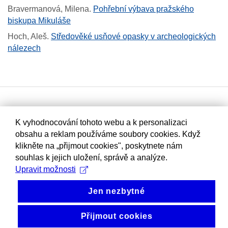
Bravermanová, Milena
.
Pohřební výbava pražského
biskupa Mikuláše
Hoch, Aleš
.
Středověké usňové opasky v archeologických
nálezech
K vyhodnocování tohoto webu a k personalizaci
obsahu a reklam používáme soubory cookies. Když
klikněte na „přijmout cookies", poskytnete nám
souhlas k jejich uložení, správě a analýze.
Upravit možnosti
Jen nezbytné
Přijmout cookies