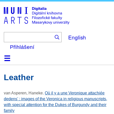
Skip
to
main
content
English
Přihlášení
Domů
Kolekce
Prohlížení
Vyhledávání
O platformě
Nápověda
Kontakt
Digitalia
leather
van Asperen, Haneke
.
Où il y a une Veronique attachiée
dedens' : images of the Veronica in religious manuscripts,
with special attention for the Dukes of Burgundy and their
family