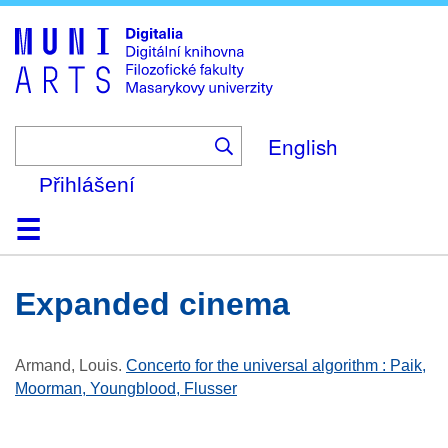
Skip
to
main
content
English
Přihlášení
Domů
Kolekce
Prohlížení
Vyhledávání
O platformě
Nápověda
Kontakt
Digitalia
expanded cinema
Armand, Louis
.
Concerto for the universal algorithm : Paik,
Moorman, Youngblood, Flusser