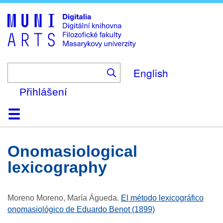
Skip
to
main
content
English
Přihlášení
Domů
Kolekce
Prohlížení
Vyhledávání
O platformě
Nápověda
Kontakt
Digitalia
onomasiological
lexicography
Moreno Moreno, María Águeda
.
El método lexicográfico
onomasiológico de Eduardo Benot (1899)