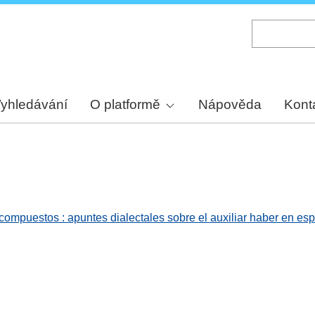
Skip
to
main
content
yhledávání
O platformě
Nápověda
Kont
 compuestos : apuntes dialectales sobre el auxiliar haber en e