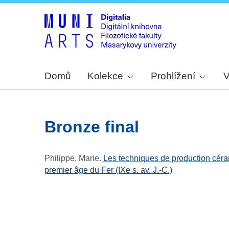
Domů
Kolekce
Prohlížení
V
Bronze final
Philippe, Marie
.
Les techniques de production céra
premier âge du Fer (IXe s. av. J.-C.)