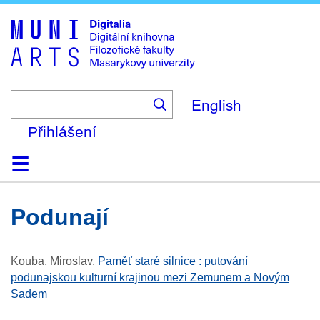
Skip
to
main
content
English
Přihlášení
Domů
Kolekce
Prohlížení
Vyhledávání
O platformě
Nápověda
Kontakt
Digitalia
Podunají
Kouba, Miroslav
.
Paměť staré silnice : putování
podunajskou kulturní krajinou mezi Zemunem a Novým
Sadem