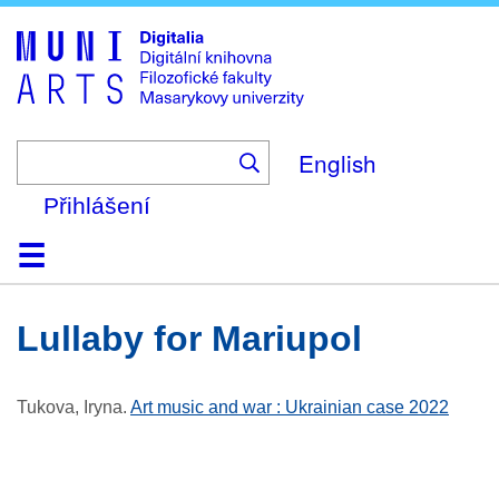
Skip
to
main
content
English
Přihlášení
Domů
Kolekce
Prohlížení
Vyhledávání
O platformě
Nápověda
Kontakt
Digitalia
Lullaby for Mariupol
Tukova, Iryna
.
Art music and war : Ukrainian case 2022