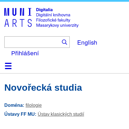
Skip
to
main
content
English
Přihlášení
Domů
Kolekce
Prohlížení
Vyhledávání
O platformě
Nápověda
Kontakt
Digitalia
novořecká studia
Doména
filologie
Ústavy FF MU
Ústav klasických studií