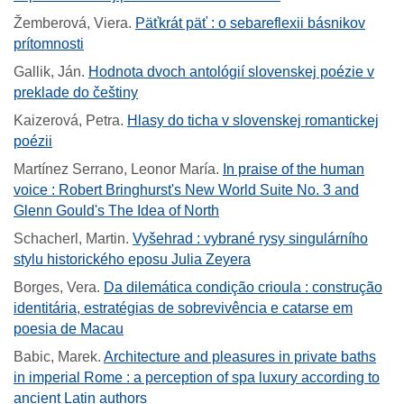
Žemberová, Viera
.
Päťkrát päť : o sebareflexii básnikov
prítomnosti
Gallik, Ján
.
Hodnota dvoch antológií slovenskej poézie v
preklade do češtiny
Kaizerová, Petra
.
Hlasy do ticha v slovenskej romantickej
poézii
Martínez Serrano, Leonor María
.
In praise of the human
voice : Robert Bringhurst's New World Suite No. 3 and
Glenn Gould's The Idea of North
Schacherl, Martin
.
Vyšehrad : vybrané rysy singulárního
stylu historického eposu Julia Zeyera
Borges, Vera
.
Da dilemática condição crioula : construção
identitária, estratégias de sobrevivência e catarse em
poesia de Macau
Babic, Marek
.
Architecture and pleasures in private baths
in imperial Rome : a perception of spa luxury according to
ancient Latin authors