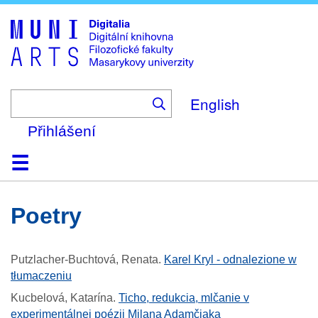
Skip
to
main
content
English
Přihlášení
Domů
Kolekce
Prohlížení
Vyhledávání
O platformě
Nápověda
Kontakt
Digitalia
poetry
Putzlacher-Buchtová, Renata
.
Karel Kryl - odnalezione w
tłumaczeniu
Kucbelová, Katarína
.
Ticho, redukcia, mlčanie v
experimentálnej poézii Milana Adamčiaka