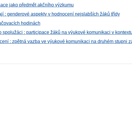
pace jako předmět akčního výzkumu
jí : genderové aspekty v hodnocení nejslabších žáků třídy
yučovacích hodinách
o spolužáci : participace žáků na výukové komunikaci v kontextu j
ení : zpětná vazba ve výukové komunikaci na druhém stupni zá