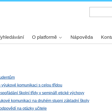
Skip
to
main
content
yhledávání
O platformě
Nápověda
Kont
tudentům
 výukové komunikaci s celou třídou
pořádání školní třídy v semináři etické výchovy
ukové komunikaci na druhém stupni základní školy
 odpovědí na otázky učitele