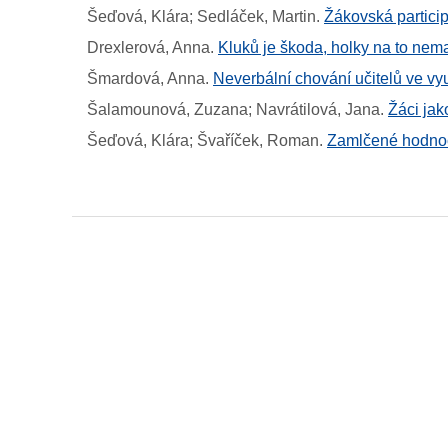
Šeďová, Klára; Sedláček, Martin
.
Žákovská partici
Drexlerová, Anna
.
Kluků je škoda, holky na to nema
Šmardová, Anna
.
Neverbální chování učitelů ve v
Šalamounová, Zuzana; Navrátilová, Jana
.
Žáci jak
Šeďová, Klára; Švaříček, Roman
.
Zamlčené hodnoc