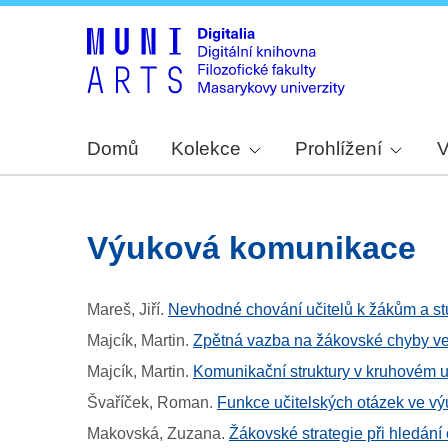
Domů
Kolekce
Prohlížení
V
výuková komunikace
Mareš, Jiří
.
Nevhodné chování učitelů k žákům a s
Majcík, Martin
.
Zpětná vazba na žákovské chyby ve
Majcík, Martin
.
Komunikační struktury v kruhovém us
Švaříček, Roman
.
Funkce učitelských otázek ve vý
Makovská, Zuzana
.
Žákovské strategie při hledání