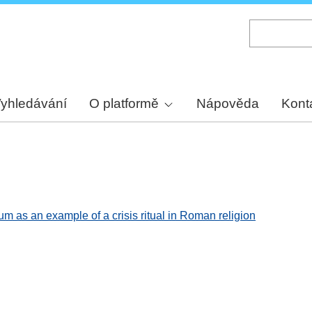
Skip
to
main
content
yhledávání
O platformě
Nápověda
Kont
m as an example of a crisis ritual in Roman religion