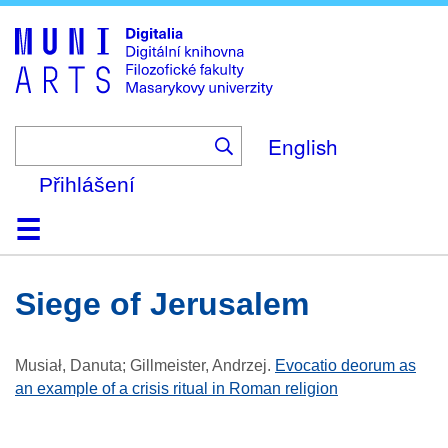
Skip
to
main
content
English
Přihlášení
Domů
Kolekce
Prohlížení
Vyhledávání
O platformě
Nápověda
Kontakt
Digitalia
siege of Jerusalem
Musiał, Danuta; Gillmeister, Andrzej
.
Evocatio deorum as
an example of a crisis ritual in Roman religion