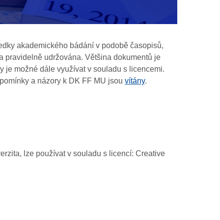
edky
akademického
bádání
v
podobě
časopisů,
a pravidelně udržována.
Většina
dokumentů
je
ty
je možné
dále
využívat
v
souladu
s
licencemi
.
ipomínky
a
názory
k
DK FF MU
jsou
vítány
.
rzita, lze používat v souladu s licencí: Creative