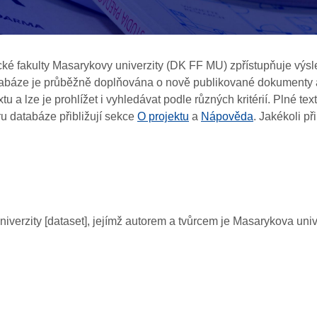
cké
fakulty
Masarykovy
univerzity
(DK FF MU)
zpřístupňuje
výsl
abáze je průběžně doplňována o nově publikované dokumenty 
xtu
a
lze
je
prohlížet
i
vyh
le
dávat
podle
různých
kritérií
.
Plné tex
ru
databáz
e
přibližují
sekc
e
O projektu
a
Nápověd
a
.
J
akékoli
př
iverzity [dataset], jejímž autorem a tvůrcem je Masarykova unive