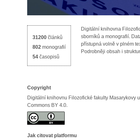
Digitální
knihovn
a
Filozofi
sborníků
a
monografií
.
Dat
31200
článků
přístupná
volně
v
plném
te
802
monografií
Podrobněji
obsah
i
st
ruktu
54
časopisů
Copyright
Digitální knihovnu Filozofické fakulty Masarykovy un
Commons BY 4.0.
Jak citovat platformu