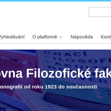
Skip
to
main
content
Vyhledávání
O platformě
Nápověda
Kont
ovna Filozofické fa
monografií od roku 1923 do současnosti