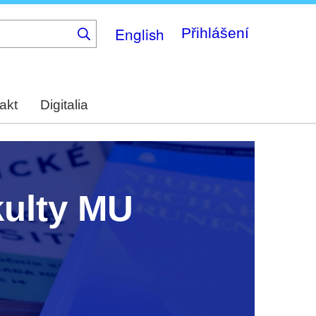
English
Přihlášení
akt
Digitalia
kulty MU