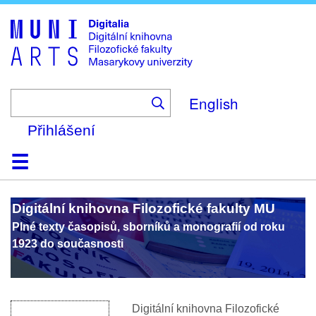
Skip
to
main
content
English
Přihlášení
Domů
Kolekce
Prohlížení
Vyhledávání
O platformě
Nápověda
Kontakt
Digitalia
Digitální knihovna Filozofické fakulty MU
Plné texty časopisů, sborníků a monografií od roku
1923 do současnosti
Digitální
knihovn
a
Filozofické