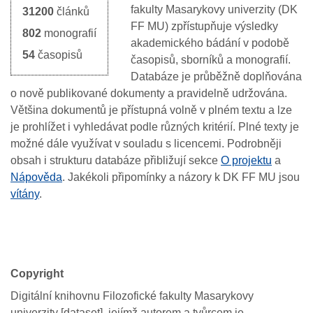
fakulty
Masarykovy
univerzity
(DK
31200
článků
FF MU)
zpřístupňuje
výsledky
802
monografií
akademického
bádání
v
podobě
54
časopisů
časopisů,
sborníků
a
monografií
.
Databáze je průběžně doplňována
o nově publikované dokumenty a pravidelně udržována.
Většina
dokumentů
je
přístupná
volně
v
plném
textu
a
lze
je
prohlížet
i
vyh
le
dávat
podle
různých
kritérií
.
Plné texty
je
možné
dále
využívat
v
souladu
s
licencemi
.
Podrobněji
obsah
i
st
rukturu
databáz
e
přibližují
sekc
e
O projektu
a
Nápověd
a
.
J
akékoli
připomínky
a
názory
k
DK FF MU
jsou
vítány
.
Copyright
Digitální knihovnu Filozofické fakulty Masarykovy
univerzity [dataset], jejímž autorem a tvůrcem je