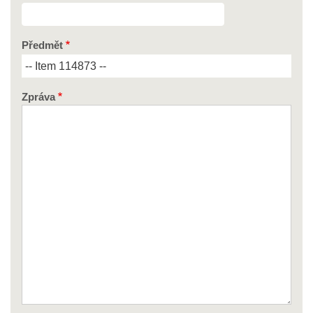
Předmět
Zpráva