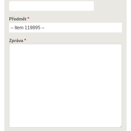
Předmět
Zpráva