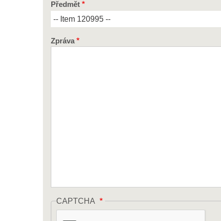
Předmět
Zpráva
CAPTCHA