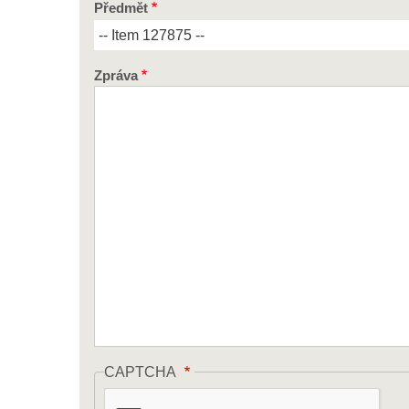
Předmět
Zpráva
CAPTCHA