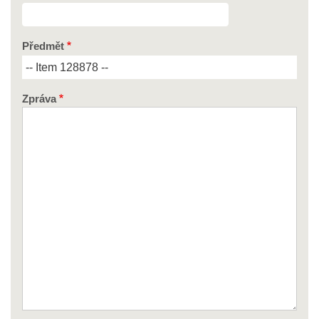
Předmět
Zpráva