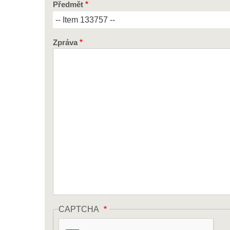
Předmět
Zpráva
CAPTCHA