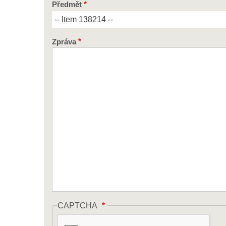
Předmět
Zpráva
CAPTCHA